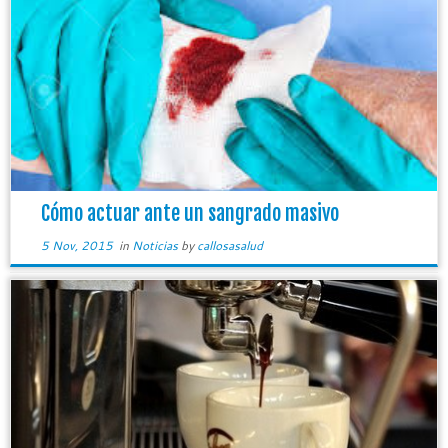
Cómo actuar ante un sangrado masivo
5 Nov, 2015
in
Noticias
by
callosasalud