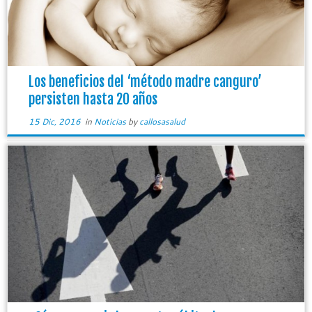
Los beneficios del ‘método madre canguro’
persisten hasta 20 años
15 Dic, 2016
in
Noticias
by
callosasalud